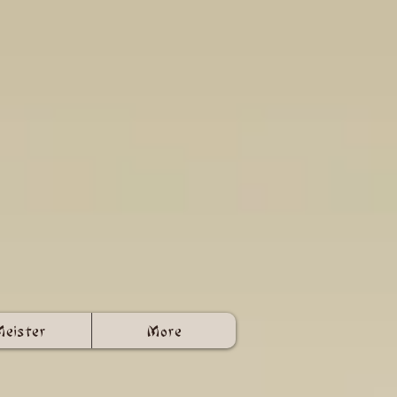
Meister
More