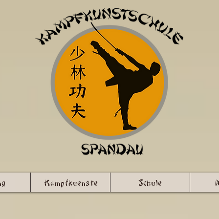
ng
Kampfkuenste
Schule